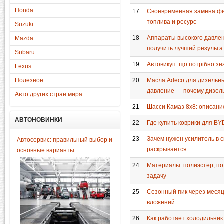
Honda
17
Своевременная замена фил
топлива и ресурс
Suzuki
18
Аппараты высокого давлен
Mazda
получить лучший результа
Subaru
19
Автовикуп: що потрібно зн
Lexus
20
Масла Adeco для дизельны
Полезное
давление — почему дизель
Авто других стран мира
21
Шасси Камаз 8х8: описани
АВТОНОВИНКИ
22
Где купить коврики для BY
23
Зачем нужен усилитель в с
Автосервис: правильный выбор и
раскрывается
основные варианты
24
Материалы: полиэстер, по
задачу
25
Сезонный пик через месяц
вложений
26
Как работает холодильник: