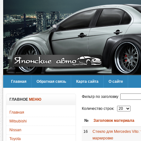
Главная
Обратная связь
Карта сайта
О сайте
Фильтр по заголовку
ГЛАВНОЕ
МЕНЮ
Количество строк:
Главная
№
Заголовок материала
Mitsubishi
Nissan
16
Стекло для Mercedes Vito:
маркировке
Toyota