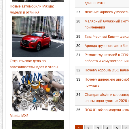
для новичков
Новые автомобили Мазда:
27
Лечение кариеса у взрослы
модели и отличия
28
Малярный бумажный скотч
применения
29
Таксі Чернівці Київ — шви
30
Аренда грузового авто бе
31
Ремонт глушителей в СПб:
асбеста и хомутостроения
Открыть свое дело по
автозапчастям: идея и этапы
32
Почему коробка DSG начин
33
Почему дилерские автомоб
покупать
34
Changan alsvin и кроссове
uni выгодно купить в 2026 
35
ROX 01 обзор модели клю
Mazda MX5
1
2
3
4
5
6