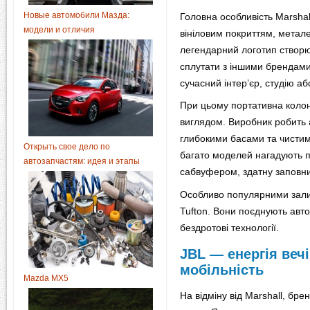
Новые автомобили Мазда:
Головна особливість Marshal
модели и отличия
вініловим покриттям, метале
легендарний логотип створю
сплутати з іншими брендами
сучасний інтер’єр, студію аб
При цьому портативна коло
виглядом. Виробник робить 
глибокими басами та чисти
Открыть свое дело по
багато моделей нагадують п
автозапчастям: идея и этапы
сабвуфером, здатну заповни
Особливо популярними зали
Tufton. Вони поєднують автон
бездротові технології.
JBL — енергія веч
мобільність
Mazda MX5
На відміну від Marshall, бре