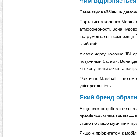
Чим відрізняється
Саме звук найбільше демон
Портативна колонка Маршал 
атмосферності. Вона чудово 
інструментальні композиції. 
глибокий.
У свою чергу, колонка JBL о
потужними басами. Вона іде
хіп-хопу, попмузики та вечір
Фактично Marshall — це емоц
універсальність.
Який бренд обрати
Якщо вам потрібна стильна 
преміальним звучанням — в
стане не лише музичним при
Якщо ж пріоритетом є мобіль