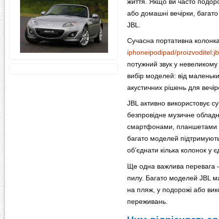
життя. Якщо ви часто подор
або домашні вечірки, багато
JBL.
Сучасна портативна колонка
iphoneipodipad/proizvoditel:jb
потужний звук у невеликому
вибір моделей: від маленьк
акустичних рішень для вечір
JBL активно використовує суч
безпровідне музичне обладна
смартфонами, планшетами та
багато моделей підтримують
об’єднати кілька колонок у 
Ще одна важлива перевага —
пилу. Багато моделей JBL м
на пляж, у подорожі або вик
переживань.