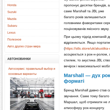
пропонує десятки брендів, 
Honda
саме Marshall та JBL уже
Suzuki
багато років залишаються
Mazda
головними фаворитами сер
Subaru
поціновувачів якісного звуку.
Lexus
При цьому підхід компаній 
Полезное
відрізняється. Якщо портат
Авто других стран мира
(
https://stls.store/uk/akustik
асоціюється з рок-н-ролом
АВТОНОВИНКИ
стилем, то акустика JBL ств
вечірок і максимальної мобіл
Автосервис: правильный выбор и
основные варианты
Marshall — дух ро
форматі
Бренд Marshall давно став с
звучання. Саме тому багато 
Маршал, щоб отримати не л
атмосферу рок-концерту.