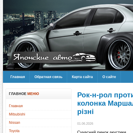
Главная
Обратная связь
Карта сайта
О сайте
Рок-н-рол прот
ГЛАВНОЕ
МЕНЮ
колонка Маршал
Главная
різні
Mitsubishi
Nissan
01.06.2026
Toyota
Сучасний ринок акустики