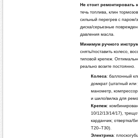
Не стоит ремонтировать 
течь топлива, клин тормозов
сильный перегрев с паром/э
диска/серьезные поврежден
давления масла.
Минимум ручного инстру
снять/поставить колесо, вос
типовой крепеж. Оптимальн
реально возите постоянно.
Колеса
: баллонный кл
домкрат (штатный или 
манометр, компрессор 
и шило/вилка для рем
Крепеж
: комбинирова
10/12/13/14/17), трещо
карданчик; отвертка/б
T20–T30).
Электрика
: плоскогуб