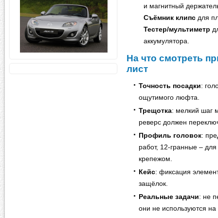
и магнитный держател
Съёмник клипс
для пл
Тестер/мультиметр
дл
аккумулятора.
На что смотреть пр
лист
Точность посадки
: гол
ощутимого люфта.
Трещотка
: мелкий шаг 
реверс должен переключ
Профиль головок
: пр
работ, 12-гранные – для
крепежом.
Кейс
: фиксация элемент
защёлок.
Реальные задачи
: не 
они не используются на