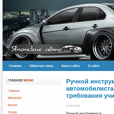
Главная
Обратная связь
Карта сайта
О сайте
Ручной инстру
ГЛАВНОЕ
МЕНЮ
автомобилиста:
Главная
требования уч
Mitsubishi
Nissan
21.05.2026
Toyota
Ручной инструмент в