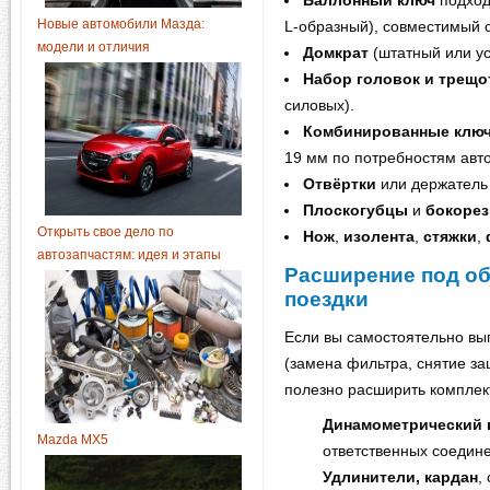
Баллонный ключ
подход
Новые автомобили Мазда:
L-образный), совместимый с
модели и отличия
Домкрат
(штатный или у
Набор головок и трещо
силовых).
Комбинированные клю
19 мм по потребностям авто
Отвёртки
или держатель 
Плоскогубцы
и
бокоре
Открыть свое дело по
Нож
,
изолента
,
стяжки
,
автозапчастям: идея и этапы
Расширение под об
поездки
Если вы самостоятельно вы
(замена фильтра, снятие за
полезно расширить комплек
Динамометрический 
Mazda MX5
ответственных соедин
Удлинители, кардан
,