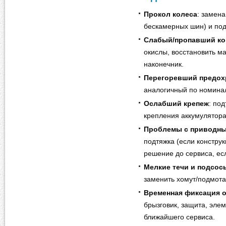
Прокол колеса
: замена
бескамерных шин) и под
Слабый/пропавший ко
окислы, восстановить м
наконечник.
Перегоревший предох
аналогичный по номинал
Ослабший крепеж
: по
крепления аккумулятора
Проблемы с приводн
подтяжка (если констру
решение до сервиса, ес
Мелкие течи и подсос
заменить хомут/подмота
Временная фиксация 
брызговик, защита, эле
ближайшего сервиса.