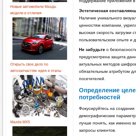
поддержание приложения в
Новые автомобили Мазда:
Эстетическая составляю
модели и отличия
Наличие уникального визуал
ценностям компании, укрепл
высокая скорость загрузки 
пользовательском опыте и д
Не забудьте
о безопасност
предусмотрена защита дан
актуальных методов шифров
Открыть свое дело по
автозапчастям: идея и этапы
обязательным атрибутом дл
посетителей.
Определение целе
потребностей
Фокусируйтесь на создании
демографические параметры
Mazda MX5
лучше понять, как именно 
запросы клиентов.