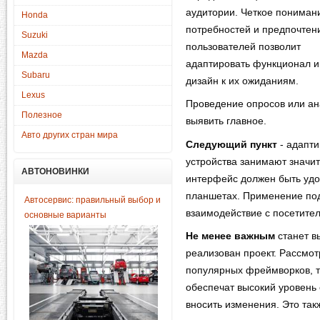
аудитории. Четкое пониман
Honda
потребностей и предпочтен
Suzuki
пользователей позволит
Mazda
адаптировать функционал и
Subaru
дизайн к их ожиданиям.
Lexus
Проведение опросов или а
Полезное
выявить главное.
Авто других стран мира
Следующий пункт
- адапт
устройства занимают значи
АВТОНОВИНКИ
интерфейс должен быть удо
планшетах. Применение подхо
Автосервис: правильный выбор и
взаимодействие с посетите
основные варианты
Не менее важным
станет в
реализован проект. Рассмо
популярных фреймворков, та
обеспечат высокий уровень 
вносить изменения. Это та