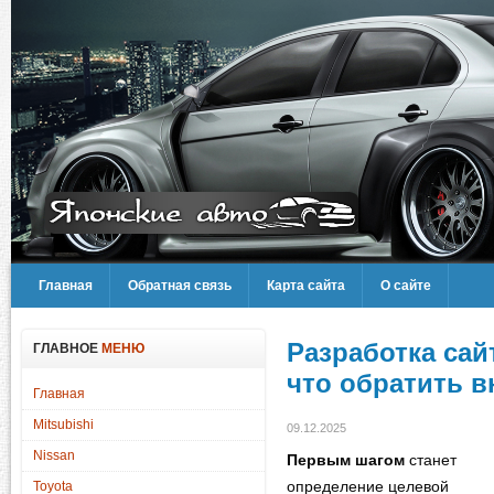
Главная
Обратная связь
Карта сайта
О сайте
Разработка сай
ГЛАВНОЕ
МЕНЮ
что обратить 
Главная
Mitsubishi
09.12.2025
Nissan
Первым шагом
станет
определение целевой
Toyota