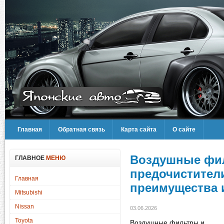
Главная
Обратная связь
Карта сайта
О сайте
Воздушные фи
ГЛАВНОЕ
МЕНЮ
предочистители
Главная
преимущества 
Mitsubishi
Nissan
03.06.2026
Toyota
Воздушные фильтры и