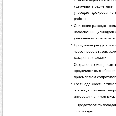
Стабилизация смесеобра
удерживать расчетные п
упрощает дозирование т
работы.
Снижение расхода топли
наполнении цилиндров и
уменьшаются перерасход
Продление ресурса масл
через прорыв газов, за
«старение» смазки.
Сохранение мощности: 
предочистителя обеспеч
приемлемом сопротивле
Рост надежности в тяже
основную пылевую нагр
интервал и снижая риск
Предотвратить попадан
цилиндры.