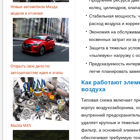
Продление ресурса двиг
Новые автомобили Мазда:
колец, цилиндров, клапа
модели и отличия
Стабильная мощность: ч
расход воздуха и коррек
Экономия на обслужива
косвенных затрат из-за 
Защита в тяжелых услов
«пылевую» нагрузку с о
Предсказуемость интерв
Открыть свое дело по
легче планировать замен
автозапчастям: идея и этапы
Как работают элем
воздуха
Типовая схема включает пр
корпус воздухозаборника, 
внутренний предохранительн
удаляет крупные и тяжелые
Mazda MX5
фильтр, а основной элемен
обеспечивая требуемую тонк