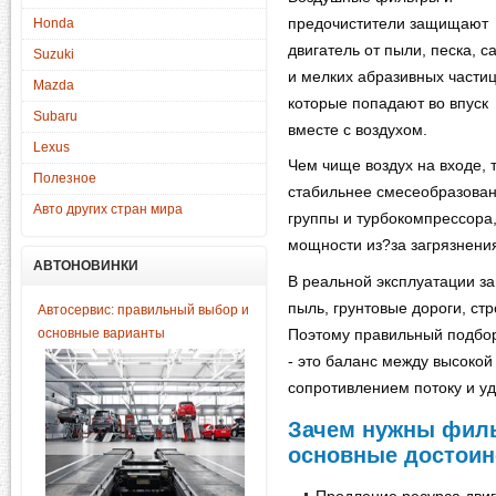
предочистители защищают
Honda
двигатель от пыли, песка, с
Suzuki
и мелких абразивных частиц
Mazda
которые попадают во впуск
Subaru
вместе с воздухом.
Lexus
Чем чище воздух на входе, 
Полезное
стабильнее смесеобразова
Авто других стран мира
группы и турбокомпрессора
мощности из?за загрязнения
АВТОНОВИНКИ
В реальной эксплуатации за
пыль, грунтовые дороги, ст
Автосервис: правильный выбор и
основные варианты
Поэтому правильный подбо
- это баланс между высоко
сопротивлением потоку и у
Зачем нужны филь
основные достоин