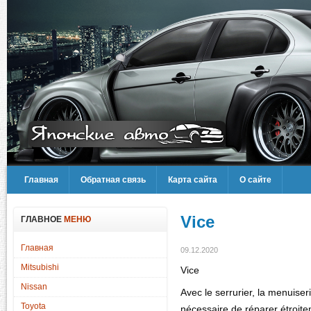
Главная
Обратная связь
Карта сайта
О сайте
Vice
ГЛАВНОЕ
МЕНЮ
Главная
09.12.2020
Mitsubishi
Vice
Nissan
Avec le serrurier, la menuiseri
Toyota
nécessaire de réparer étroite