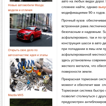
авто на любых видах дорог.
Новые автомобили Мазда:
сложнее найти, однако
выку
модели и отличия
модификациями 90-х годов.
Прочный кузов обеспечивает
встроенная рама лестнично
безопасным и надежным. Suz
асфальтировано, так и по г
конструкция шасси в авто 
при попадании в ямы или п
Открыть свое дело по
асфальтированной местности
автозапчастям: идея и этапы
здесь установлены совреме
жесткого металла, что обес
поверхности земли.
Прекрасная тормозная сист
момент и обеспечит вам спо
Тормозная система быстро 
Mazda MX5
позволит столкнуться с дру
предусмотрен антиблокиров