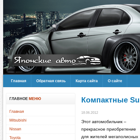
Главная
Обратная связь
Карта сайта
О сайте
Компактные Su
ГЛАВНОЕ
МЕНЮ
Главная
18.06.2012
Mitsubishi
Этот автомобильчик –
прекрасное приобретение
Nissan
для жителей мегаполисных
Toyota