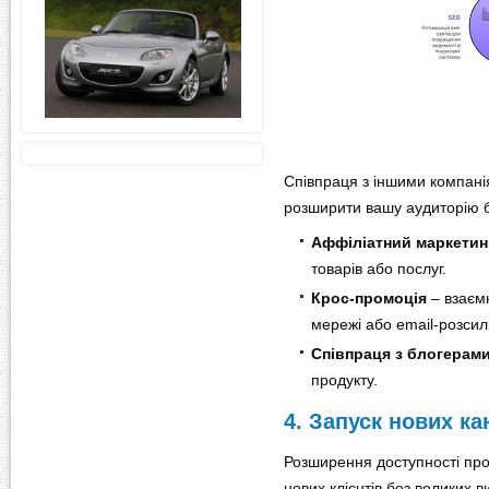
Співпраця з іншими компан
розширити вашу аудиторію б
Аффіліатний маркетин
товарів або послуг.
Крос-промоція
– взаємн
мережі або email-розсил
Співпраця з блогерам
продукту.
4. Запуск нових к
Розширення доступності про
нових клієнтів без великих в