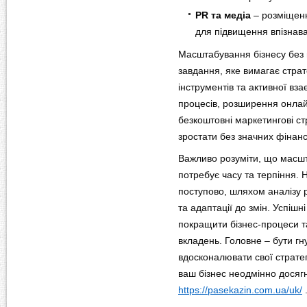
PR та медіа
– розміщенн
для підвищення впізнава
Масштабування бізнесу без 
завдання, яке вимагає страт
інструментів та активної вза
процесів, розширення онлай
безкоштовні маркетингові ст
зростати без значних фінан
Важливо розуміти, що масшт
потребує часу та терпіння.
поступово, шляхом аналізу 
та адаптації до змін. Успіш
покращити бізнес-процеси та
вкладень. Головне – бути гн
вдосконалювати свої стратег
ваш бізнес неодмінно досягн
https://pasekazin.com.ua/uk/