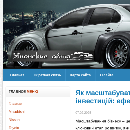
Главная
Обратная связь
Карта сайта
О сайте
Як масштабуват
ГЛАВНОЕ
МЕНЮ
інвестицій: еф
Главная
Mitsubishi
07.02.2025
Nissan
Масштабування бізнесу – ц
ключовий етап розвитку, яки
Toyota