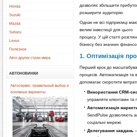
дозволяє збільшити прибуто
Honda
розширити аудиторію.
Suzuki
Однак не всі підприємці ма
Mazda
великі інвестиції для цього
Subaru
процесу. У цій статті розг
Lexus
бізнесу без значних фінансо
Полезное
1. Оптимізація про
Авто других стран мира
Перший крок до масштабуван
АВТОНОВИНКИ
процесів. Автоматизація та
допомагає скоротити витрати
Автосервис: правильный выбор и
Використання CRM-си
основные варианты
управляти клієнтами та
Автоматизація маркет
SendPulse дозволяють а
соціальні мережі.
Делегування завдань
–