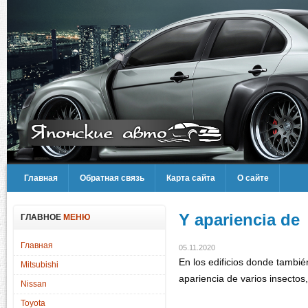
Главная
Обратная связь
Карта сайта
О сайте
Y apariencia de
ГЛАВНОЕ
МЕНЮ
Главная
05.11.2020
En los edificios donde tambié
Mitsubishi
apariencia de varios insectos
Nissan
Toyota