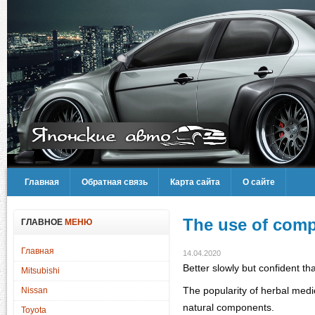
Главная
Обратная связь
Карта сайта
О сайте
The use of comp
ГЛАВНОЕ
МЕНЮ
Главная
14.04.2020
Better slowly but confident t
Mitsubishi
The popularity of herbal medi
Nissan
natural components.
Toyota