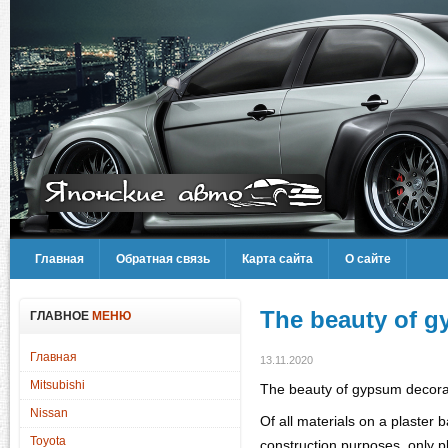
Главная
Обратная связь
Карта сайта
О сайте
The beauty of g
ГЛАВНОЕ
МЕНЮ
Главная
13.11.2020
Mitsubishi
The beauty of gypsum decorat
Nissan
Of all materials on a plaster 
Toyota
construction purposes, only pl