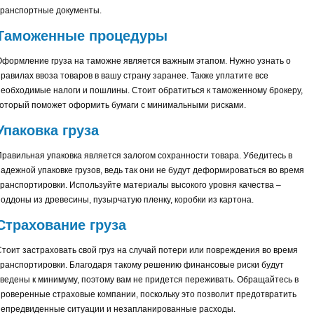
транспортные документы.
Таможенные процедуры
Оформление груза на таможне является важным этапом. Нужно узнать о
правилах ввоза товаров в вашу страну заранее. Также уплатите все
необходимые налоги и пошлины. Стоит обратиться к таможенному брокеру,
который поможет оформить бумаги с минимальными рисками.
Упаковка груза
Правильная упаковка является залогом сохранности товара. Убедитесь в
надежной упаковке грузов, ведь так они не будут деформироваться во время
транспортировки. Используйте материалы высокого уровня качества –
поддоны из древесины, пузырчатую пленку, коробки из картона.
Страхование груза
Стоит застраховать свой груз на случай потери или повреждения во время
транспортировки. Благодаря такому решению финансовые риски будут
сведены к минимуму, поэтому вам не придется переживать. Обращайтесь в
проверенные страховые компании, поскольку это позволит предотвратить
непредвиденные ситуации и незапланированные расходы.