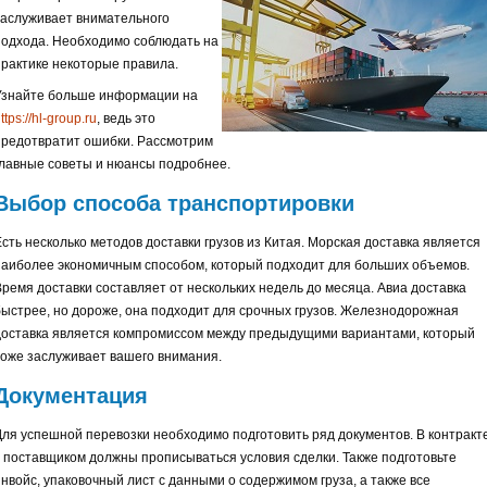
заслуживает внимательного
подхода. Необходимо соблюдать на
практике некоторые правила.
Узнайте больше информации на
ttps://hl-group.ru
, ведь это
предотвратит ошибки. Рассмотрим
главные советы и нюансы подробнее.
Выбор способа транспортировки
Есть несколько методов доставки грузов из Китая. Морская доставка является
наиболее экономичным способом, который подходит для больших объемов.
Время доставки составляет от нескольких недель до месяца. Авиа доставка
быстрее, но дороже, она подходит для срочных грузов. Железнодорожная
доставка является компромиссом между предыдущими вариантами, который
тоже заслуживает вашего внимания.
Документация
Для успешной перевозки необходимо подготовить ряд документов. В контракт
с поставщиком должны прописываться условия сделки. Также подготовьте
инвойс, упаковочный лист с данными о содержимом груза, а также все