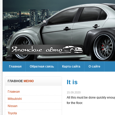
Главная
Обратная связь
Карта сайта
О сайте
It is
ГЛАВНОЕ
МЕНЮ
Главная
15.09.2020
All this must be done quickly enough
Mitsubishi
for the floor.
Nissan
Toyota