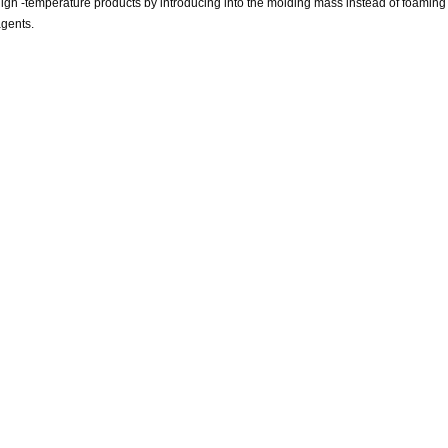
igh -temperature products by introducing into the molding mass instead of foaming
gents.