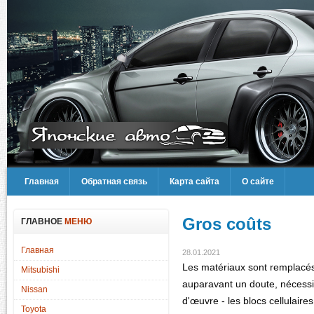
Главная
Обратная связь
Карта сайта
О сайте
Gros coûts
ГЛАВНОЕ
МЕНЮ
Главная
28.01.2021
Les matériaux sont remplacés p
Mitsubishi
auparavant un doute, nécessit
Nissan
d'œuvre - les blocs cellulaires
Toyota