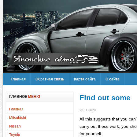
Главная
Обратная связь
Карта сайта
О сайте
Find out some
ГЛАВНОЕ
МЕНЮ
Главная
23.11.2020
Mitsubishi
All this suggests that you can
carry out these work, you sh
Nissan
for yourself.
Toyota