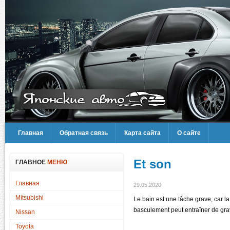
Главная
Обратная связь
Карта сайта
О сайте
Et son
ГЛАВНОЕ
МЕНЮ
Главная
29.05.2020
Mitsubishi
Le bain est une tâche grave, car la 
basculement peut entraîner de gra
Nissan
Toyota