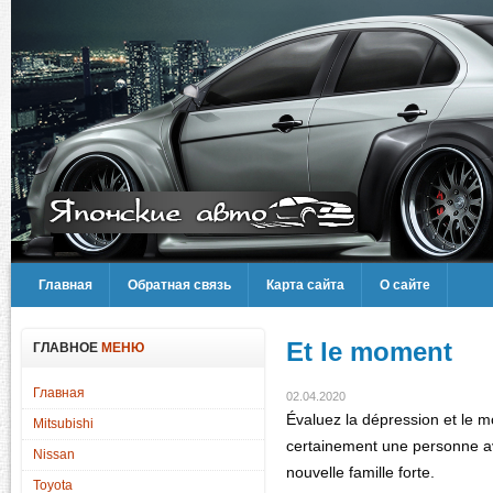
Главная
Обратная связь
Карта сайта
О сайте
Et le moment
ГЛАВНОЕ
МЕНЮ
Главная
02.04.2020
Évaluez la dépression et le 
Mitsubishi
certainement une personne av
Nissan
nouvelle famille forte.
Toyota