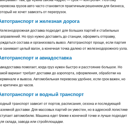
выигрывает там, где нужна связка «адрес — срок — контроль». Поэтому
перевозка грузов авто часто становится практичным решением для бизнеса,
оторый не хочет зависеть от перегрузок.
Автотранспорт и железная дорога
Железнодорожная доставка подходит для больших партий и стабильных
направлений. Но груз нужно доставить до станции, оформить отправку,
дождаться состава и организовать вывоз. Автотранспорт проще, если партия
не занимает целый вагон, а конечная точка далеко от железнодорожного узла.
Автотранспорт и авиадоставка
Авиадоставка помогает, когда груз нужен быстро и расстояние большое. Но
такой вариант требует доставки до аэропорта, оформления, обработки на
терминале и вывоза. Автомобильная перевозка удобнее, если срок важен, но
е критичен до часов.
Автотранспорт и водный транспорт
Водный транспорт зависит от портов, расписания, сезона и последующей
наземной доставки. Для массовых партий он уместен, но в адресной логистике
уступает автомобилю. Машина едет ближе к конечной точке и лучше подходит
для склада, завода или стройплощадки.