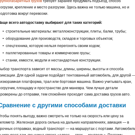
крупногабаритных грузов
требует заранее продумать подъезд, способ
огрузки, крепление и место разгрузки. Здесь важна не только машина, но и
одготовка вокруг перевозки.
Чаще всего автодоставку выбирают для таких категорий:
строительные материалы: металлоконструкции, плиты, балки, трубы;
оборудование для производств, складов и торговых объектов;
спецтехника, которую нельзя перегонять своим ходом;
паллетированные товары и коммерческие грузы;
станки, емкости, модули и нестандартные конструкции.
Выбор транспорта зависит от массы, длины, ширины, высоты и способа
фиксации. Для одной задачи подойдет тентованный автомобиль, для другой 
низкорамная платформа, трал или бортовая машина. Важно учитывать кран,
погрузчик, площадку и пространство для маневра. Чем лучше детали
проверены до отправки, тем спокойнее проходит сама доставка грузов авто.
Сравнение с другими способами доставки
Чтобы понять выгоду, важно смотреть не только на скорость или цену за
километр. Железная дорога сильна на дальних направлениях, авиация — в
срочных отправках, водный транспорт — на маршрутах с портами. Автомобил