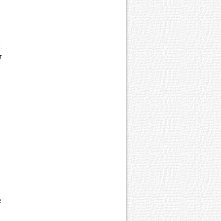
.
т
е