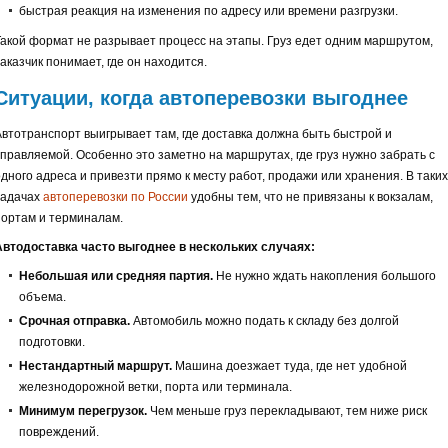
быстрая реакция на изменения по адресу или времени разгрузки.
Такой формат не разрывает процесс на этапы. Груз едет одним маршрутом,
аказчик понимает, где он находится.
Ситуации, когда автоперевозки выгоднее
Автотранспорт выигрывает там, где доставка должна быть быстрой и
управляемой. Особенно это заметно на маршрутах, где груз нужно забрать с
одного адреса и привезти прямо к месту работ, продажи или хранения. В таких
задачах
автоперевозки по России
удобны тем, что не привязаны к вокзалам,
портам и терминалам.
Автодоставка часто выгоднее в нескольких случаях:
Небольшая или средняя партия.
Не нужно ждать накопления большого
объема.
Срочная отправка.
Автомобиль можно подать к складу без долгой
подготовки.
Нестандартный маршрут.
Машина доезжает туда, где нет удобной
железнодорожной ветки, порта или терминала.
Минимум перегрузок.
Чем меньше груз перекладывают, тем ниже риск
повреждений.