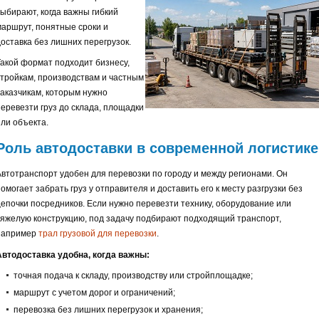
выбирают, когда важны гибкий
маршрут, понятные сроки и
доставка без лишних перегрузок.
Такой формат подходит бизнесу,
стройкам, производствам и частным
заказчикам, которым нужно
перевезти груз до склада, площадки
или объекта.
Роль автодоставки в современной логистике
Автотранспорт удобен для перевозки по городу и между регионами. Он
омогает забрать груз у отправителя и доставить его к месту разгрузки без
цепочки посредников. Если нужно перевезти технику, оборудование или
тяжелую конструкцию, под задачу подбирают подходящий транспорт,
например
трал грузовой для перевозки
.
Автодоставка удобна, когда важны:
точная подача к складу, производству или стройплощадке;
маршрут с учетом дорог и ограничений;
перевозка без лишних перегрузок и хранения;