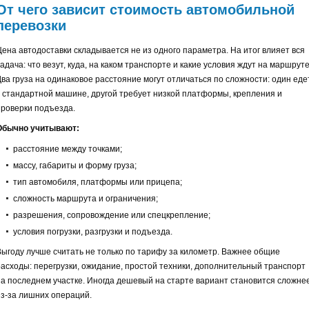
От чего зависит стоимость автомобильной
перевозки
Цена автодоставки складывается не из одного параметра. На итог влияет вся
адача: что везут, куда, на каком транспорте и какие условия ждут на маршруте
Два груза на одинаковое расстояние могут отличаться по сложности: один еде
в стандартной машине, другой требует низкой платформы, крепления и
проверки подъезда.
Обычно учитывают:
расстояние между точками;
массу, габариты и форму груза;
тип автомобиля, платформы или прицепа;
сложность маршрута и ограничения;
разрешения, сопровождение или спецкрепление;
условия погрузки, разгрузки и подъезда.
Выгоду лучше считать не только по тарифу за километр. Важнее общие
расходы: перегрузки, ожидание, простой техники, дополнительный транспорт
на последнем участке. Иногда дешевый на старте вариант становится сложне
из-за лишних операций.