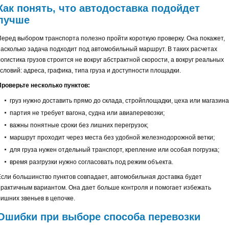
Как понять, что автодоставка подойдет
лучше
Перед выбором транспорта полезно пройти короткую проверку. Она покажет,
насколько задача подходит под автомобильный маршрут. В таких расчетах
огистика грузов строится не вокруг абстрактной скорости, а вокруг реальных
словий: адреса, графика, типа груза и доступности площадки.
Проверьте несколько пунктов:
груз нужно доставить прямо до склада, стройплощадки, цеха или магазина
партия не требует вагона, судна или авиаперевозки;
важны понятные сроки без лишних перегрузок;
маршрут проходит через места без удобной железнодорожной ветки;
для груза нужен отдельный транспорт, крепление или особая погрузка;
время разгрузки нужно согласовать под режим объекта.
Если большинство пунктов совпадает, автомобильная доставка будет
практичным вариантом. Она дает больше контроля и помогает избежать
лишних звеньев в цепочке.
Ошибки при выборе способа перевозки