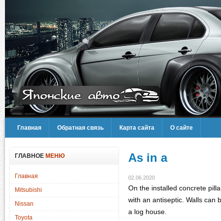
Главная
Обратная связь
Карта сайта
О сайте
As in a
ГЛАВНОЕ
МЕНЮ
Главная
02.06.2020
On the installed concrete pill
Mitsubishi
with an antiseptic. Walls can 
Nissan
a log house.
Toyota