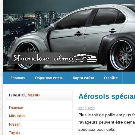
Главная
Обратная связь
Карта сайта
О сайте
Aérosols spécia
ГЛАВНОЕ
МЕНЮ
Главная
22.10.2020
Plus le toit de paille est plus f
Mitsubishi
ravageurs peuvent être démarr
Nissan
spéciaux pour cela.
Toyota