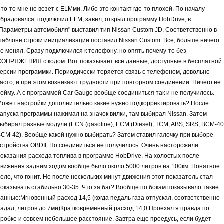
то-то мне не везет с ELMми. Либо это контакт где-то плохой. По началу
обрадовался: подключил ELM, завел, открыл программу HobDrive, в
"Параметры автомобиля" выставил тип Nissan Custom JD. Соответственно в
шаблоне строки инициализации поставил Nissan Custom. Все, больше ничего
не менял. Сразу подключился к телефону, но опять почему-то без
СОПРЯЖЕНИЯ с кодом. Вот показывает все данные, доступные в бесплатной
версии программки. Периодически теряется связь с телефоном, довольно
часто, и при этом возникают трудности при повторном соединении. Ничего не
пойму..А с программой Car Gauge вообще соединиться так и не получилось.
Может настройки дополнительно какие нужно подкорректировать? После
запуска программы нажимал на значок вилки, там выбирал Nissan. Затем
выбирал разные модули (ECN (gasoline), ECM (Diesel), TCM, ABS, SRS, BCM-40
BCM-42). Вообще какой нужно выбирать? Затем ставил галочку при выборе
устройства OBDII. Но соединиться не получилось. Очень насторожили
показания расхода топлива в программе HobDrive. На холостых после
движения задним ходом вообще было около 5000 литров на 100км. Понятное
ело, что гонит. Но после нескольких минут движения этот показатель стал
показывать стабильно 30-35. Что за баг? Вообще по бокам показывало такие
данные:Мгновенный расход 14,5 (когда педаль газа отпускал, соответственно
падал, литров до 7ми)Кратковременный расход 14,0.Проехал я правда по
пробке и совсем небольшое расстояние. Завтра еще проедусь, если будет