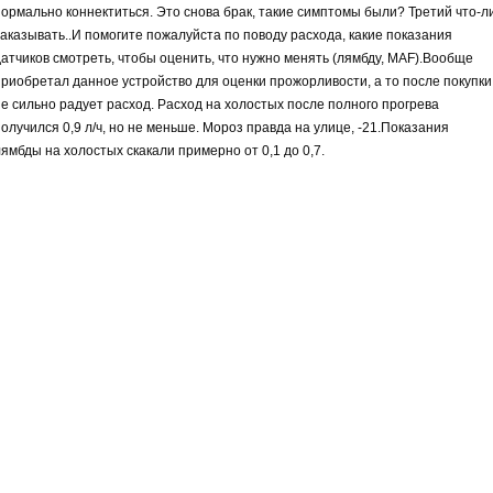
нормально коннектиться. Это снова брак, такие симптомы были? Третий что-л
заказывать..И помогите пожалуйста по поводу расхода, какие показания
датчиков смотреть, чтобы оценить, что нужно менять (лямбду, MAF).Вообще
приобретал данное устройство для оценки прожорливости, а то после покупки
не сильно радует расход. Расход на холостых после полного прогрева
олучился 0,9 л/ч, но не меньше. Мороз правда на улице, -21.Показания
лямбды на холостых скакали примерно от 0,1 до 0,7.