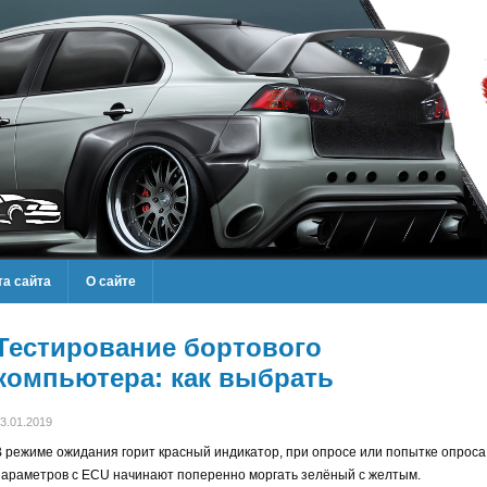
та сайта
О сайте
Тестирование бортового
компьютера: как выбрать
3.01.2019
В режиме ожидания горит красный индикатор, при опросе или попытке опроса
параметров с ECU начинают поперенно моргать зелёный с желтым.