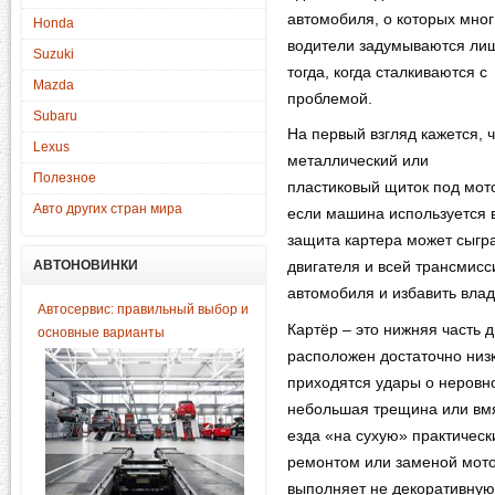
автомобиля, о которых мно
Honda
водители задумываются ли
Suzuki
тогда, когда сталкиваются с
Mazda
проблемой.
Subaru
На первый взгляд кажется, 
Lexus
металлический или
Полезное
пластиковый щиток под мот
Авто других стран мира
если машина используется в
защита картера может сыгр
АВТОНОВИНКИ
двигателя и всей трансмисси
автомобиля и избавить вла
Автосервис: правильный выбор и
Картёр – это нижняя часть д
основные варианты
расположен достаточно низк
приходятся удары о неровн
небольшая трещина или вмя
езда «на сухую» практическ
ремонтом или заменой мото
выполняет не декоративную