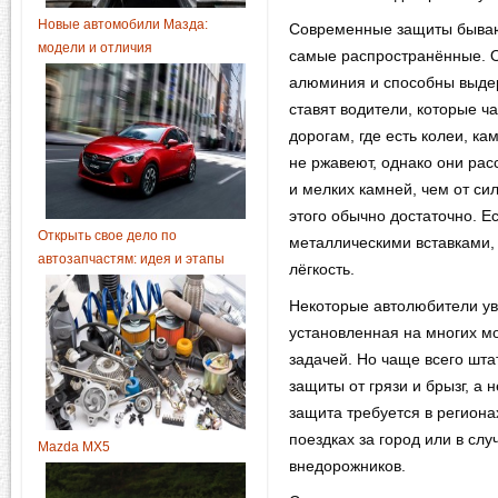
Новые автомобили Мазда:
Современные защиты бывают
модели и отличия
самые распространённые. О
алюминия и способны выдер
ставят водители, которые ч
дорогам, где есть колеи, к
не ржавеют, однако они рас
и мелких камней, чем от си
этого обычно достаточно. Е
Открыть свое дело по
металлическими вставками, 
автозапчастям: идея и этапы
лёгкость.
Некоторые автолюбители ув
установленная на многих м
задачей. Но чаще всего шт
защиты от грязи и брызг, а
защита требуется в региона
поездках за город или в сл
Mazda MX5
внедорожников.