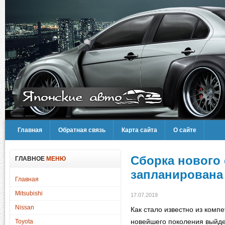
Главная
Обратная связь
Карта сайта
О сайте
Сборка нового 
ГЛАВНОЕ
МЕНЮ
запланирована 
Главная
Mitsubishi
17.07.2019
Nissan
Как стало известно из комп
новейшего поколения выйдет
Toyota