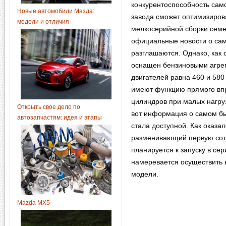
конкурентоспособность само
Новые автомобили Мазда:
завода сможет оптимизиров
модели и отличия
мелкосерийной сборки семе
официальные новости о сам
разглашаются. Однако, как 
оснащен бензиновыми агрег
двигателей равна 460 и 580
имеют функцию прямого впр
цилиндров при малых нагруз
Открыть свое дело по
вот информация о самом бы
автозапчастям: идея и этапы
стала доступной. Как оказал
разменивающий первую сотн
планируется к запуску в се
намеревается осуществить 
модели.
Mazda MX5