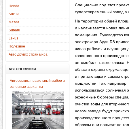
Специально под этот проек
Honda
суперсовременный завод в 
Suzuki
На территории общей площа
Mazda
и налаживается новая линия
Subaru
помещения. Руководство ко
Lexus
электрокара Ауди R8 привл
Полезное
числа рабочих и служащих 
Авто других стран мира
качественного производстве
автомобиля такого класса. 
АВТОНОВИНКИ
области охраны окружающей 
и при закладке и самом стр
Автосервис: правильный выбор и
мощностей. Так, например, 
основные варианты
использоваться солнечная э
экономные бюргеры специа
очистки воды для вторичног
новом заводе будут происх
производственного процесса
образом они повысят не тол