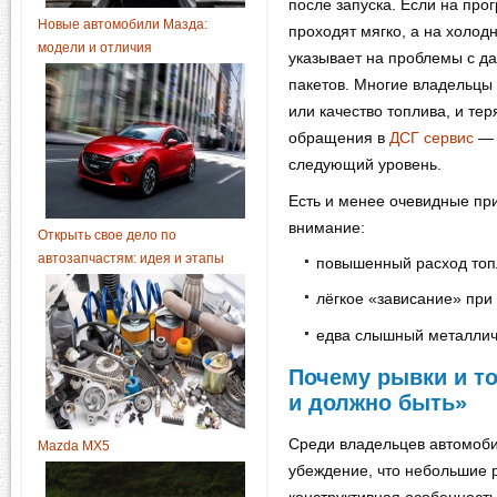
после запуска. Если на пр
Новые автомобили Мазда:
проходят мягко, а на холод
модели и отличия
указывает на проблемы с д
пакетов. Многие владельцы
или качество топлива, и те
обращения в
ДСГ сервис
— 
следующий уровень.
Есть и менее очевидные пр
внимание:
Открыть свое дело по
автозапчастям: идея и этапы
повышенный расход топ
лёгкое «зависание» при
едва слышный металличе
Почему рывки и то
и должно быть»
Среди владельцев автомоби
Mazda MX5
убеждение, что небольшие 