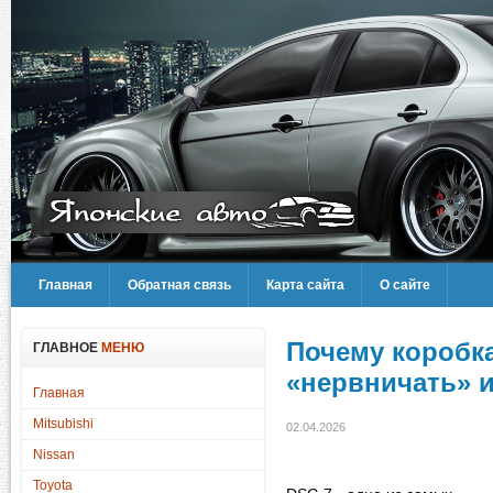
Главная
Обратная связь
Карта сайта
О сайте
Почему коробк
ГЛАВНОЕ
МЕНЮ
«нервничать» и
Главная
Mitsubishi
02.04.2026
Nissan
Toyota