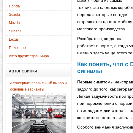
DSG 7 - одна из самых
Honda
технически сложных коробо
Suzuki
передач, которые сегодня
встречаются на автомобиля
Mazda
массового производства.
Subaru
Разобраться, когда она
Lexus
работает в норме, а когда 
Полезное
именно здесь чаще всего те
Авто других стран мира
Как понять, что с 
сигналы
АВТОНОВИНКИ
Первые симптомы неисправн
Автосервис: правильный выбор и
задолго до того, как загор
основные варианты
Лёгкая задумчивость при тр
при переключении с первой
на холодном двигателе — вс
конкретного авто, а сигналы
Особого внимания заслужив