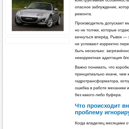
конструктивная особенность
опасное заблуждение, кото
ремонта.
Производитель допускает 
но не толчки, которые отда
качнуться вперёд. Рывок — э
не успевают корректно пер
быть несколько: загрязнённ
некорректная адаптация бл
Важно понимать, что короб
принципиально иначе, чем к
гидротрансформатора, кото
ошибка в работе механики 
без какого-либо буфера.
Что происходит вн
проблему игнорир
Когда владелец месяцами от