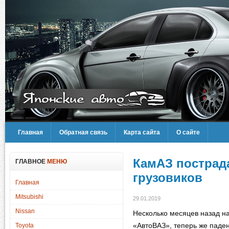
Главная
Обратная связь
Карта сайта
О сайте
КамАЗ пострад
ГЛАВНОЕ
МЕНЮ
грузовиков
Главная
Mitsubishi
29.01.2019
Nissan
Несколько месяцев назад н
«АвтоВАЗ», теперь же паден
Toyota