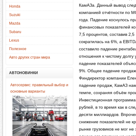
КамАЗа. Данный вывод след
Honda
компанией отчётности по М
Suzuki
года. Падение коснулось пр
Mazda
финансовых показателей ко
Subaru
7,5 процентов, составив 2,
Lexus
сократилась на 6%, а EBITD
составило падение рентабе
Полезное
отношения к чистому долгу 
Авто других стран мира
падение показателей объя
9%. Общее падение продаж 
АВТОНОВИНКИ
Финдиректор компании Елен
Автосервис: правильный выбор и
падение продаж, КамАЗ нам
основные варианты
темпе, сохраняя объём прои
Инвестиционная программа 
рублей, в то время как в с
десяти миллиардов. Впрочем
снижение показателей не кр
рынке грузовиков не мог не