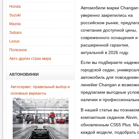
Honda
Автомобили марки Changan
уверенно закрепились на
Suzuki
российском рынке, предлаг
Mazda
сочетание доступной цены,
Subaru
современного оснащения и
Lexus
расширенной гарантии,
Полезное
актуальной в 2026 году.
Авто других стран мира
Если вы подбираете надеж
городской седан, универса
АВТОНОВИНКИ
автомобиль для повседневны
линейке Changan и возмож
Автосервис: правильный выбор и
предлагаем выгодные услов
основные варианты
наличии и профессиональны
В нашей статье вы познако
компактным седаном Alsvin
обновленным CS55 Plus. Мы
каждой модели, подобрать 