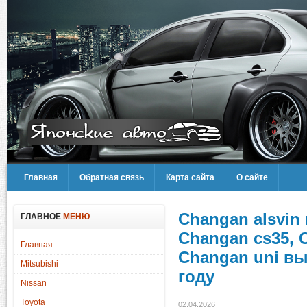
Главная
Обратная связь
Карта сайта
О сайте
Changan alsvin
ГЛАВНОЕ
МЕНЮ
Changan cs35, 
Главная
Changan uni вы
Mitsubishi
году
Nissan
Toyota
02.04.2026