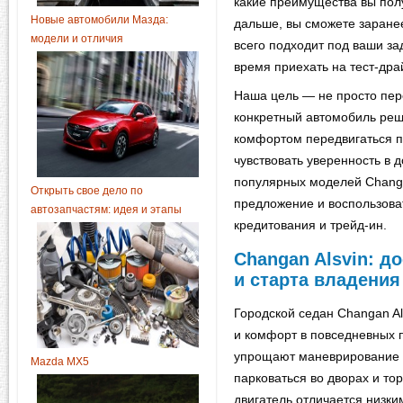
какие преимущества вы пол
Новые автомобили Мазда:
дальше, вы сможете заране
модели и отличия
всего подходит под ваши за
время приехать на тест-дра
Наша цель — не просто пере
конкретный автомобиль реш
комфортом передвигаться по
чувствовать уверенность в 
популярных моделей Chang
Открыть свое дело по
предложение и воспользов
автозапчастям: идея и этапы
кредитования и трейд-ин.
Changan Alsvin: д
и старта владения
Городской седан Changan Al
и комфорт в повседневных п
упрощают маневрирование в
Mazda MX5
парковаться во дворах и то
двигатель отличается низки