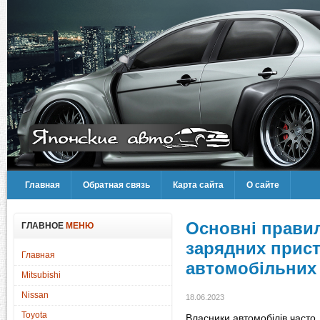
Главная
Обратная связь
Карта сайта
О сайте
Основні прави
ГЛАВНОЕ
МЕНЮ
зарядних прист
Главная
автомобільних
Mitsubishi
Nissan
18.06.2023
Toyota
Власники автомобілів часто