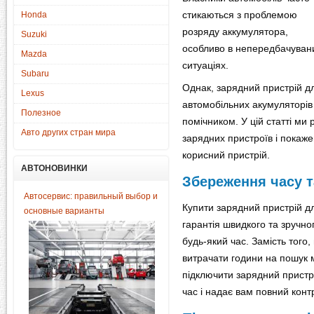
стикаються з проблемою
Honda
розряду аккумулятора,
Suzuki
особливо в непередбачуван
Mazda
ситуаціях.
Subaru
Однак, зарядний пристрій д
Lexus
автомобільних акумуляторі
Полезное
помічником. У цій статті ми
Авто других стран мира
зарядних пристроїв і покаж
корисний пристрій.
АВТОНОВИНКИ
Збереження часу т
Автосервис: правильный выбор и
Купити зарядний пристрій д
основные варианты
гарантія швидкого та зручн
будь-який час. Замість того
витрачати години на пошук 
підключити зарядний пристрі
час і надає вам повний кон