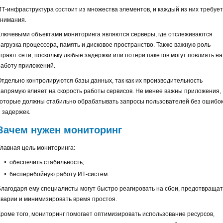
ИТ-инфраструктура состоит из множества элементов, и каждый из них требует
внимания.
Ключевыми объектами мониторинга являются серверы, где отслеживаются
нагрузка процессора, память и дисковое пространство. Также важную роль
играют сети, поскольку любые задержки или потери пакетов могут повлиять на
работу приложений.
Отдельно контролируются базы данных, так как их производительность
напрямую влияет на скорость работы сервисов. Не менее важны приложения,
которые должны стабильно обрабатывать запросы пользователей без ошибо
и задержек.
Зачем нужен мониторинг
Главная цель мониторинга:
обеспечить стабильность;
бесперебойную работу ИТ-систем.
Благодаря ему специалисты могут быстро реагировать на сбои, предотвращат
аварии и минимизировать время простоя.
Кроме того, мониторинг помогает оптимизировать использование ресурсов,