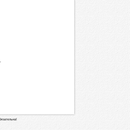
,
бязательна!