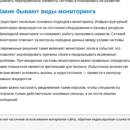
выявлять перегруженные элементы системы и планировать её развитие.
Какие бывают виды мониторинга
Существует несколько основных подходов к мониторингу. Инфраструктурный
мониторинг фокусируется на состоянии оборудования и базовых ресурсов.
Прикладной мониторинг отслеживает работу программ и сервисов. Сетевой
мониторинг отвечает за контроль передачи данных между узлами системы.
Современные решения также включают мониторинг логов и событий, что
позволяет анализировать причины сбоев и предсказывать возможные
проблемы. При внедрении системы мониторинга важно правильно определить
какие показатели являются критичными для бизнеса. Избыточное количество
метрик может усложнить анализ, а недостаточное — привести к пропуску
важных инцидентов.
Также важно настроить уведомления таким образом, чтобы специалисты
получали только действительно значимые сигналы, а не поток лишних
сообщений.
ом или частичном использовании материалов сайта, обратная индексируемая ссылка о