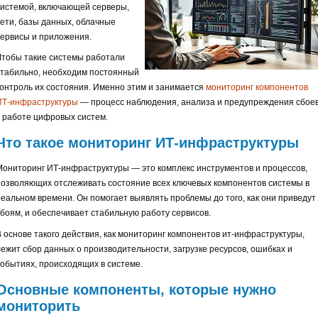
системой, включающей серверы,
сети, базы данных, облачные
сервисы и приложения.
Чтобы такие системы работали
стабильно, необходим постоянный
контроль их состояния. Именно этим и занимается
мониторинг компонентов
ИТ-инфраструктуры
— процесс наблюдения, анализа и предупреждения сбое
в работе цифровых систем.
Что такое мониторинг ИТ-инфраструктуры
Мониторинг ИТ-инфраструктуры — это комплекс инструментов и процессов,
позволяющих отслеживать состояние всех ключевых компонентов системы в
реальном времени. Он помогает выявлять проблемы до того, как они приведут 
сбоям, и обеспечивает стабильную работу сервисов.
В основе такого действия, как мониторинг компонентов ит-инфраструктуры,
лежит сбор данных о производительности, загрузке ресурсов, ошибках и
событиях, происходящих в системе.
Основные компоненты, которые нужно
мониторить