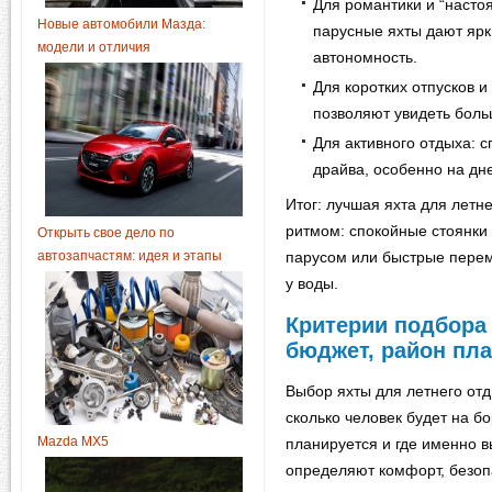
Для романтики и “насто
Новые автомобили Мазда:
парусные яхты дают яр
модели и отличия
автономность.
Для коротких отпусков 
позволяют увидеть боль
Для активного отдыха:
драйва, особенно на дн
Итог: лучшая яхта для летне
ритмом: спокойные стоянки
Открыть свое дело по
автозапчастям: идея и этапы
парусом или быстрые пере
у воды.
Критерии подбора 
бюджет, район пл
Выбор яхты для летнего отд
сколько человек будет на б
Mazda MX5
планируется и где именно в
определяют комфорт, безоп