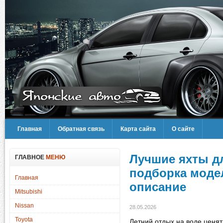
Главная
Обратная связь
Карта сайта
О сайте
Лучшие яхты дл
ГЛАВНОЕ
МЕНЮ
подборка модел
Главная
описание
Mitsubishi
Nissan
28.05.2026
Toyota
Летний отдых на воде ценят