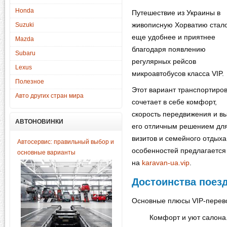
Honda
Путешествие из Украины в
живописную Хорватию стал
Suzuki
еще удобнее и приятнее
Mazda
благодаря появлению
Subaru
регулярных рейсов
Lexus
микроавтобусов класса VIP.
Полезное
Этот вариант транспортиро
Авто других стран мира
сочетает в себе комфорт,
скорость передвижения и вы
АВТОНОВИНКИ
его отличным решением для
визитов и семейного отдыха
Автосервис: правильный выбор и
особенностей предлагается
основные варианты
на
karavan-ua.vip
.
Достоинства поез
Основные плюсы VIP-перево
Комфорт и уют салона