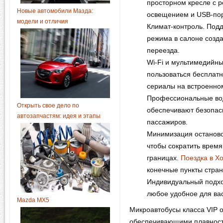
просторном кресле с 
Новые автомобили Мазда:
освещением и USB-пор
модели и отличия
Климат-контроль. Под
режима в салоне созда
переезда.
Wi-Fi и мультимедийны
пользоваться бесплат
сериалы на встроенно
Профессиональные во
Открыть свое дело по
обеспечивают безопасн
автозапчастям: идея и этапы
пассажиров.
Минимизация останово
чтобы сократить время
границах.
Поездка в Х
конечные пункты стран
Индивидуальный подхо
любое удобное для вас
Mazda MX5
Микроавтобусы класса VIP
обеспечивающими плавность