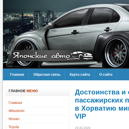
Главная
Обратная связь
Карта сайта
О сайте
Достоинства и
ГЛАВНОЕ
МЕНЮ
пассажирских 
Главная
в Хорватию ми
Mitsubishi
VIP
Nissan
Toyota
29.05.2026