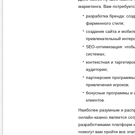
маркетинга. Вам потребуетс
разработка бренда: созд
фирменного стиля;
создание сайта и мобил
привлекательный интер
SEO-оптимизация: чтобы
системах;
контекстная и таргетир
аудитории;
партнерские программы
привлечения игроков;
бонусные программы и 
клиентов.
Наиболее разумным и расп
онлайн-казино является со
разработчиками платформ 
помогут вам пройти все эта