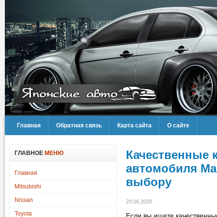
Главная
Обратная связь
Карта сайта
О сайте
Качественные 
ГЛАВНОЕ
МЕНЮ
автомобиля Maz
Главная
выбору
Mitsubishi
Nissan
29.06.2026
Toyota
Если вы ищете качественны