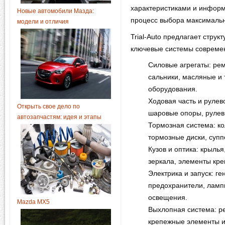
характеристиками и информ
Новые автомобили Мазда:
процесс выбора максималь
модели и отличия
Trial-Auto предлагает стру
ключевые системы совреме
Силовые агрегаты: ре
сальники, масляные и
оборудования.
Ходовая часть и рулев
Открыть свое дело по
шаровые опоры, рулевы
автозапчастям: идея и этапы
Тормозная система: к
тормозные диски, супп
Кузов и оптика: крыль
зеркала, элементы кре
Электрика и запуск: ге
предохранители, лампы
освещения.
Mazda MX5
Выхлопная система: р
крепежные элементы и