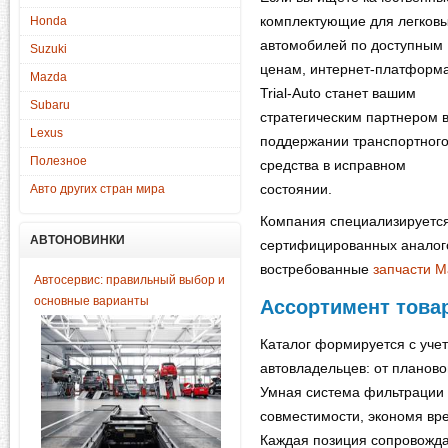
комплектующие для легков
Honda
автомобилей по доступным
Suzuki
ценам, интернет-платформ
Mazda
Trial-Auto станет вашим
Subaru
стратегическим партнером 
Lexus
поддержании транспортног
Полезное
средства в исправном
состоянии.
Авто других стран мира
Компания специализируется
АВТОНОВИНКИ
сертифицированных аналого
востребованные
запчасти M
Автосервис: правильный выбор и
основные варианты
Ассортимент това
Каталог формируется с уче
автовладельцев: от планово
Умная система фильтрации 
совместимости, экономя вр
Каждая позиция сопровожда