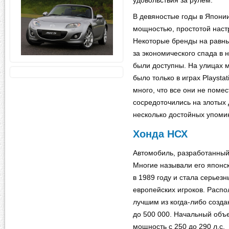
удовольствия за рулем.
В девяностые годы в Япони
мощностью, простотой наст
Некоторые бренды на равных
за экономического спада в
были доступны. На улицах м
было только в играх Playsta
много, что все они не помес
сосредоточились на злотых 
несколько достойных упоми
Хонда НСХ
Автомобиль, разработанный
Многие называли его япон
в 1989 году и стала серьез
европейских игроков. Распо
лучшим из когда-либо созда
до 500 000. Начальный объе
мощность с 250 до 290 л.с.