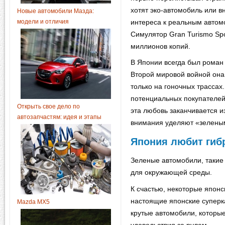
хотят эко-автомобиль или в
Новые автомобили Мазда:
модели и отличия
интереса к реальным автомо
Симулятор Gran Turismo Spo
миллионов копий.
В Японии всегда был роман
Второй мировой войной она
только на гоночных трассах
потенциальных покупателей
Открыть свое дело по
эта любовь заканчивается и
автозапчастям: идея и этапы
внимания уделяют «зелены
Япония любит ги
Зеленые автомобили, такие
для окружающей среды.
К счастью, некоторые японс
настоящие японские суперк
Mazda MX5
крутые автомобили, которы