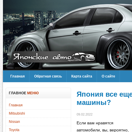
Главная
Обратная связь
Карта сайта
О сайте
Япония все ещ
ГЛАВНОЕ
МЕНЮ
машины?
Главная
Mitsubishi
09.02.2022
Nissan
Если вам нравятся
автомобили, вы, вероятно,
Toyota