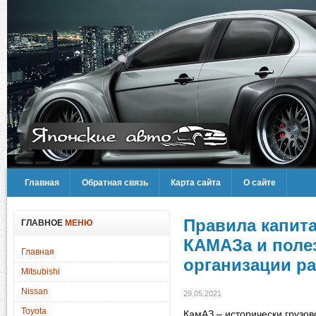
Главная
Обратная связь
Карта сайта
О сайте
Правила капит
ГЛАВНОЕ
МЕНЮ
КАМАЗа и поле
Главная
организации р
Mitsubishi
Nissan
29.05.2021
Toyota
КамАЗ – исторически грузов