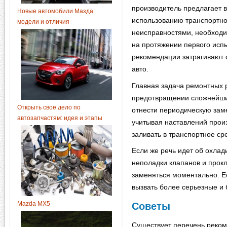
производитель предлагает 
Новые автомобили Мазда:
использованию транспортног
модели и отличия
неисправностями, необходи
на протяжении первого испы
рекомендации затрагивают 
авто.
Главная задача ремонтных 
предотвращении сложнейших
Открыть свое дело по
отнести периодическую зам
автозапчастям: идея и этапы
учитывая наставлений прои
заливать в транспортное ср
Если же речь идет об охла
неполадки клапанов и прок
заменяться моментально. Ес
вызвать более серьезные и
Mazda MX5
Советы
Существует перечень реком