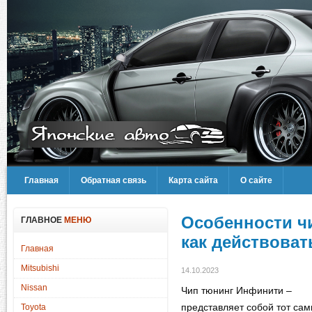
Главная
Обратная связь
Карта сайта
О сайте
Особенности ч
ГЛАВНОЕ
МЕНЮ
как действоват
Главная
Mitsubishi
14.10.2023
Nissan
Чип тюнинг Инфинити –
представляет собой тот са
Toyota