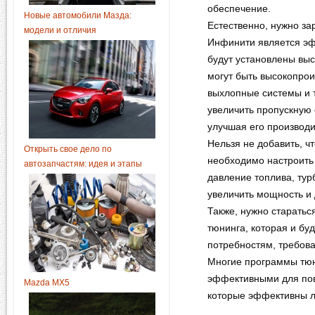
обеспечение.
Новые автомобили Мазда:
Естественно, нужно за
модели и отличия
Инфинити является эф
будут установлены выс
могут быть высокопрои
выхлопные системы и т
увеличить пропускную 
улучшая его производи
Нельзя не добавить, ч
Открыть свое дело по
необходимо настроить 
автозапчастям: идея и этапы
давление топлива, турб
увеличить мощность и
Также, нужно старатьс
тюнинга, которая и бу
потребностям, требова
Многие программы тюн
эффективными для пов
Mazda MX5
которые эффективны л