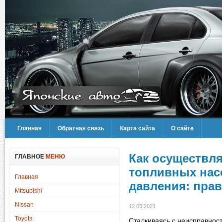
Главная
Обратная связь
Карта сайта
О сайте
Как осуществл
ГЛАВНОЕ
МЕНЮ
топливных нас
Главная
давления: пра
Mitsubishi
Nissan
12.05.2021
Toyota
Сталкиваясь с неисправнос