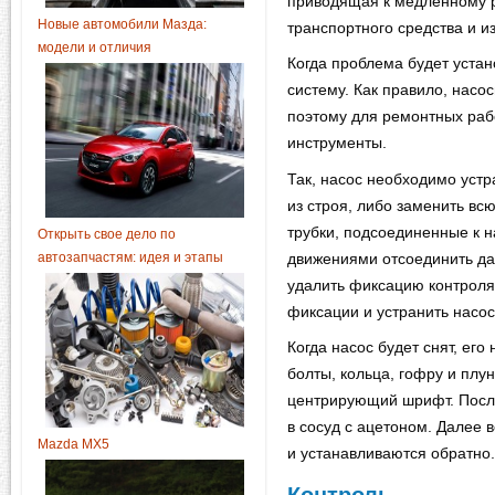
приводящая к медленному р
Новые автомобили Мазда:
транспортного средства и и
модели и отличия
Когда проблема будет уста
систему. Как правило, насо
поэтому для ремонтных раб
инструменты.
Так, насос необходимо устр
из строя, либо заменить всю
трубки, подсоединенные к н
Открыть свое дело по
автозапчастям: идея и этапы
движениями отсоединить да
удалить фиксацию контроля 
фиксации и устранить насос
Когда насос будет снят, его
болты, кольца, гофру и плу
центрирующий шрифт. Посл
в сосуд с ацетоном. Далее
Mazda MX5
и устанавливаются обратно.
Контроль