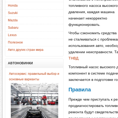
топливного насоса высокого
Honda
давления, каждая машина
Suzuki
начинает некорректно
Mazda
функционировать.
Subaru
Чтобы сэкономить средства 
Lexus
не сталкиваться с проблем
Полезное
использования авто, необх
Авто других стран мира
удалении неисправности. Т
ТНВД
.
АВТОНОВИНКИ
Топливный насос высокого 
компонент в системе подачи
Автосервис: правильный выбор и
основные варианты
заключается в подготовке го
Правила
Прежде чем приступать к р
продиагностировать топливн
ремонта будут свидетельст