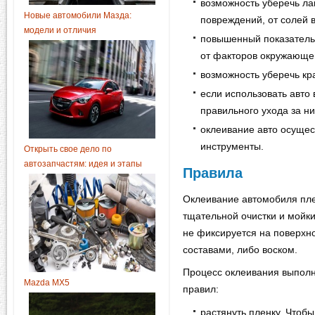
возможность уберечь ла
Новые автомобили Мазда:
повреждений, от солей 
модели и отличия
повышенный показатель 
от факторов окружающе
возможность уберечь кр
если использовать авто
правильного ухода за ни
оклеивание авто осущес
инструменты.
Открыть свое дело по
автозапчастям: идея и этапы
Правила
Оклеивание автомобиля пле
тщательной очистки и мойки
не фиксируется на поверхн
составами, либо воском.
Процесс оклеивания выполн
Mazda MX5
правил:
растянуть пленку. Чтобы