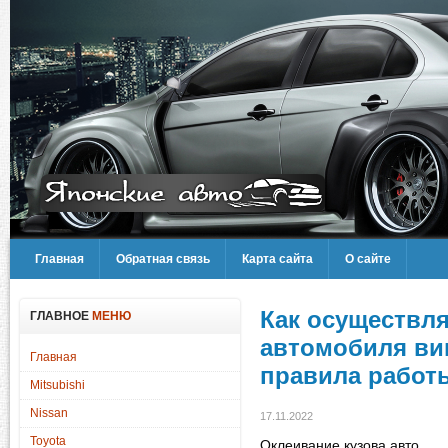
Главная
Обратная связь
Карта сайта
О сайте
Как осуществля
ГЛАВНОЕ
МЕНЮ
автомобиля ви
Главная
правила работ
Mitsubishi
Nissan
17.11.2022
Toyota
Оклеивание кузова авто