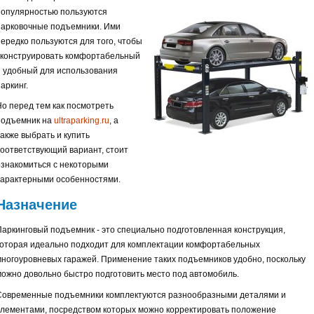
популярностью пользуются
парковочные подъемники. Ими
нередко пользуются для того, чтобы
сконструировать комфортабельный
и удобный для использования
аркинг.
Но перед тем как посмотреть
подъемник на
ultraparking.ru
, а
также выбрать и купить
соответствующий вариант, стоит
ознакомиться с некоторыми
характерными особенностями.
Назначение
Паркинговый подъемник - это специально подготовленная конструкция,
которая идеально подходит для комплектации комфортабельных
многоуровневых гаражей. Применение таких подъемников удобно, поскольку
можно довольно быстро подготовить место под автомобиль.
Современные подъемники комплектуются разнообразными деталями и
элементами, посредством которых можно корректировать положение