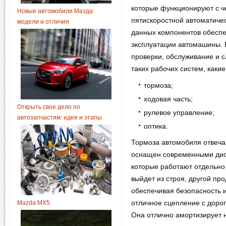
которые функционируют с ч
Новые автомобили Мазда:
пятискоростной автоматиче
модели и отличия
данных компонентов обеспе
эксплуатации автомашины. 
проверки, обслуживание и с
таких рабочих систем, какие
тормоза;
ходовая часть;
Открыть свое дело по
рулевое управление;
автозапчастям: идея и этапы
оптика.
Тормоза автомобиля отвечаю
оснащен современными дис
которые работают отдельно 
выйдет из строя, другой п
обеспечивая безопасность 
Mazda MX5
отличное сцепление с дорог
Она отлично амортизирует н