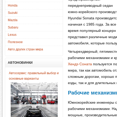
переднеприводный седан
Honda
южно-корейского производс
Suzuki
Hyundai Sonata производитс
Mazda
начиная с 1985 года. За все
Subaru
время популярный концерн
Lexus
представил различные мод
Полезное
автомобиля, которые польз
Авто других стран мира
Четырехдверный, пятиместн
рабочими механизмами и к
АВТОНОВИНКИ
Хендэ Соната
пользуется п
мира, так как автомобиль о
Автосервис: правильный выбор и
сложным дорогам, хорошо п
основные варианты
езды, так и для длительных
Рабочие механизм
Южнокорейские инженеры с
рабочими механизмами. На
мощные, производительные 