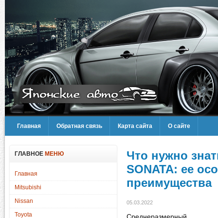
Главная
Обратная связь
Карта сайта
О сайте
Что нужно знат
ГЛАВНОЕ
МЕНЮ
SONATA: ее ос
Главная
преимущества
Mitsubishi
Nissan
05.03.2022
Toyota
Среднеразмерный