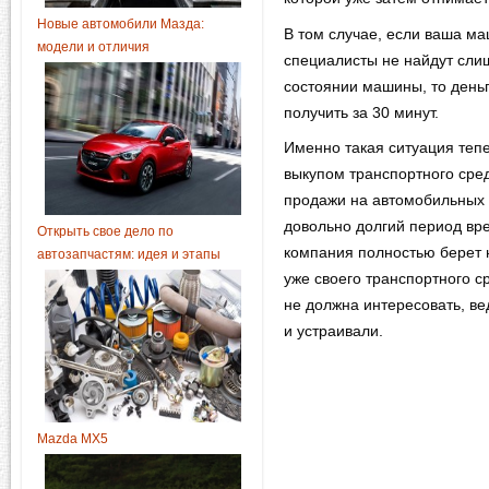
Новые автомобили Мазда:
В том случае, если ваша м
модели и отличия
специалисты не найдут сли
состоянии машины, то деньг
получить за 30 минут.
Именно такая ситуация теп
выкупом транспортного сред
продажи на автомобильных 
довольно долгий период вр
Открыть свое дело по
компания полностью берет
автозапчастям: идея и этапы
уже своего транспортного с
не должна интересовать, ве
и устраивали.
Mazda MX5