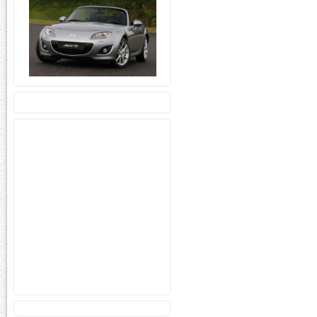
apartdom.ru
besttoday.org
teplica-
parnik.net
aparthome.org
instukzia.com
domvilla.ru
domstroi.info
homeprorab.info
stroibloger.com
krepezh.net
housekvar.ru
plitki.com
domfenshuy.net
euroecodom.ru
stagramer.com
stroihome.net
uquest.net
everbestnews.com
sveto-
copy.com
balforum.net