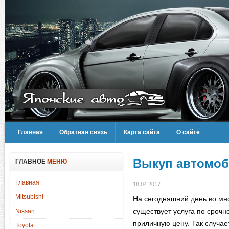
Главная
Обратная связь
Карта сайта
О сайте
Выкуп автомо
ГЛАВНОЕ
МЕНЮ
Главная
18.04.2017
Mitsubishi
На сегодняшний день во мн
существует услуга по сроч
Nissan
приличную цену. Так случае
Toyota