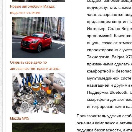
создают запоминающи
Новые автомобили Мазда:
подчеркнут стильными
модели и отличия
часть завершается ак
придающим спортивный
Интерьер. Салон Belge
эргономикой. Качеств
ощупь, создают атмос
спроектировано с учет
Технологии. Belgee X
Открыть свое дело по
призванными сделать 
автозапчастям: идея и этапы
комфортной и безопас
мультимедийной систе
навигацией и другими
Поддержка Bluetooth,
смартфона делают ва
интегрированным в ва
Производитель уделил особ
Mazda MX5
оснащен комплексом активн
подушки безопасности, анти