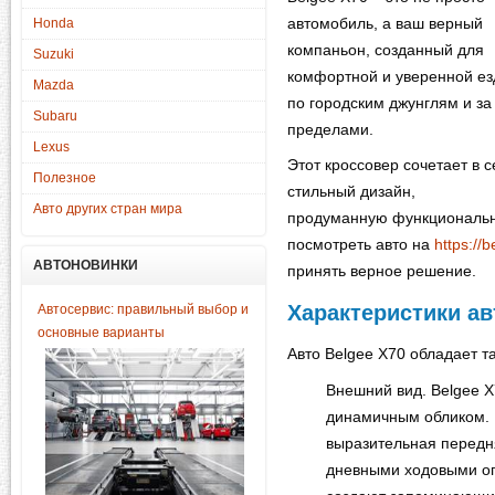
автомобиль, а ваш верный
Honda
компаньон, созданный для
Suzuki
комфортной и уверенной е
Mazda
по городским джунглям и за
Subaru
пределами.
Lexus
Этот кроссовер сочетает в 
Полезное
стильный дизайн,
Авто других стран мира
продуманную функционально
посмотреть авто на
https://
АВТОНОВИНКИ
принять верное решение.
Характеристики а
Автосервис: правильный выбор и
основные варианты
Авто Belgee X70 обладает т
Внешний вид. Belgee 
динамичным обликом. 
выразительная передн
дневными ходовыми ог