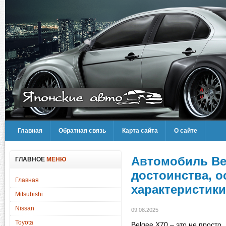
Главная
Обратная связь
Карта сайта
О сайте
Автомобиль Be
ГЛАВНОЕ
МЕНЮ
достоинства, о
Главная
характеристики
Mitsubishi
Nissan
09.08.2025
Toyota
Belgee X70 – это не просто